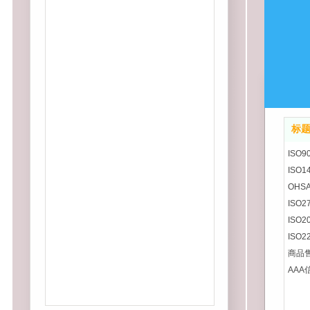
标
ISO
ISO
OHS
ISO
ISO
ISO
商品
AAA