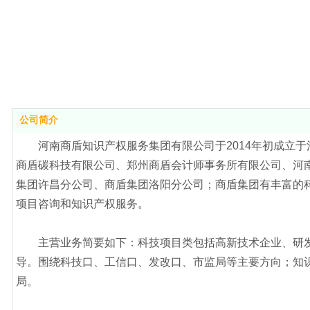
公司简介
河南商盾知识产权服务集团有限公司于2014年初成立于
商盾碳科技有限公司、郑州商盾会计师事务所有限公司、河
集团许昌分公司、商盾集团洛阳分公司；商盾集团有丰富的科
项目咨询和知识产权服务。
主营业务简要如下：科技项目类包括高新技术企业、研发
导。围绕科技口、工信口、发改口、市监局等主要方向；知识
局。