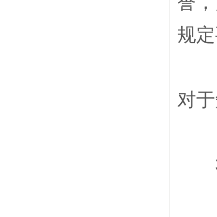
誉，
规定
（
对于
3