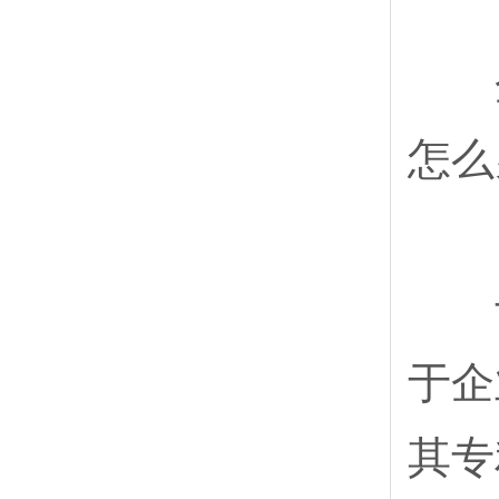
企
怎么
专
于企
其专