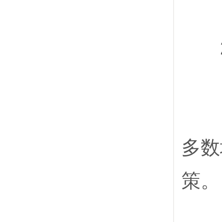
2
目
多数
策。