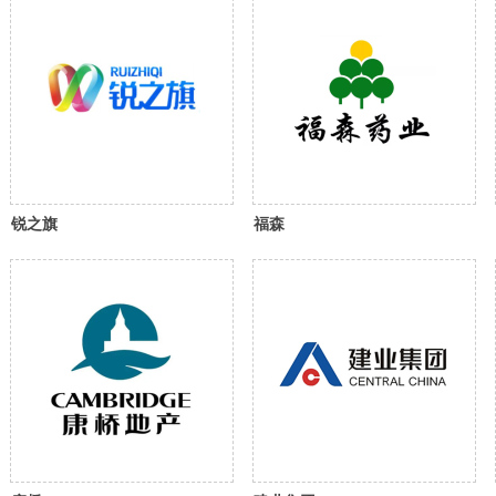
锐之旗
福森